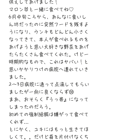
供えしてあげました！
マロン🐰と一緒に食べてね♡
6月中旬ころから、あんなに食いし
ん坊だったのに突然フードを残すよ
うになり、ウンチもどんどん小さく
なってきて、本人が食べれるものを
あげようと思い大好きな野菜をあげ
たらたくさん食べてくれた。けど一
時期的なもので、これはヤバい！と
思いかかりつけの病院へ連れていき
ました。
2〜3日病院に通って点滴してもらい
ましたが一向に良くならず😢
まあ、おそらく『うっ帯』になって
しまったのだろう。
初めての強制給餌は嫌がって食べて
くれず…
とにかく、ユキにはもっと生きてほ
しくて。。だけど苺を片付けなくち