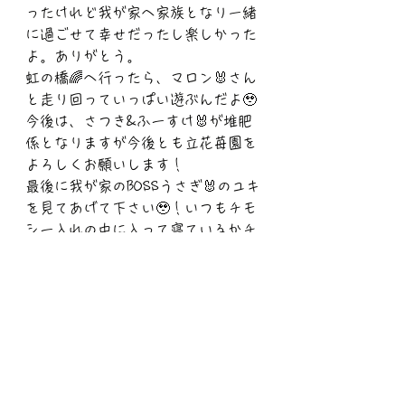
ったけれど我が家へ家族となり一緒
に過ごせて幸せだったし楽しかった
よ。ありがとう。
虹の橋🌈へ行ったら、マロン🐰さん
と走り回っていっぱい遊ぶんだよ🥹
今後は、さつき&ふーすけ🐰が堆肥
係となりますが今後とも立花苺園を
よろしくお願いします！
最後に我が家のBOSSうさぎ🐰のユキ
を見てあげて下さい🥹！いつもチモ
シー入れの中に入って寝ているかチ
モシーをもぐもぐ食べていることが
多かったな〜😊亡くなった次の日も
病院に行っているのですが、その時
に今回もまた病院よりお花を頂きま
した💐
Instagram投稿より引用