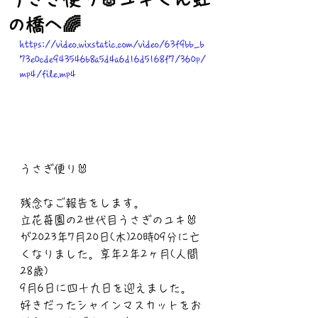
の橋へ🌈
https://video.wixstatic.com/video/63f9bb_b
73e0cde943546b8a5d4a6d16d5168f7/360p/
mp4/file.mp4
うさぎ便り🐰
残念なご報告をします。
立花苺園の2世代目うさぎのユキ🐰
が2023年7月20日(木)20時09分に亡
くなりました。享年2年2ヶ月(人間
28歳)
9月6日に四十九日を迎えました。
好きだったシャインマスカットをお