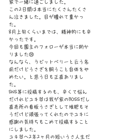
家で一緒に過ごしました。
この2日間は本当にたくさんたくさ
ん泣きました。目が腫れて重かっ
た。
8月上旬くらいまでは、精神的にも辛
かったです。
今回も園主のフォローが本当に助か
りました😢
なんなら、ラビットベリーと云う名
前だけどうさぎを飼うこと自体をや
めたい。と思う日も正直ありまし
た。
SNS等に投稿するのも、辛くて悩ん
だけれどユキ🐰は我が家のBOSSだし
直売所の看板うさぎとして堆肥もそ
うだけど頑張ってくれたのでユキに
感謝の気持ちもこめて投稿すること
にしました。
ユキ🐰へ2年2ヶ月の短いうさ人生だ