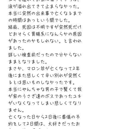
涙が溢れ出てきて止まらなかった。
本当に突然の出来事で亡くなるまで
の時間はあっという間でした。
結局、死因は不明ですが突然死だけ
どおそらく胃腸系になんらかの原因
があったのかもしれない。と言われ
ました。
詳しい検査前だったので分からない
ままとなりました。
まさか、マロン🐰が亡くなって2年
後にまた悲しくて辛い別れが突然く
るとは思いものしなかったです。
本当にやんちゃな男の子で賢くて我
が家のうさぎ達のボスであったユキ
がいなくなってしまい悲しくてなり
ません。
亡くなった日から2日後に葬儀の予
約をして2日間は、大好きだったお