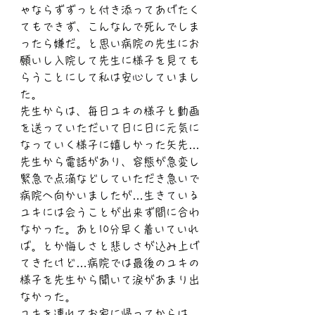
ゃならずずっと付き添ってあげたく
てもできず、こんなんで死んでしま
ったら嫌だ。と思い病院の先生にお
願いし入院して先生に様子を見ても
らうことにして私は安心していまし
た。
先生からは、毎日ユキの様子と動画
を送っていただいて日に日に元気に
なっていく様子に嬉しかった矢先…
先生から電話があり、容態が急変し
緊急で点滴などしていただき急いで
病院へ向かいましたが…生きている
ユキには会うことが出来ず間に合わ
なかった。あと10分早く着いていれ
ば。とか悔しさと悲しさが込み上げ
てきたけど…病院では最後のユキの
様子を先生から聞いて涙があまり出
なかった。
ユキを連れてお家に帰ってからは、