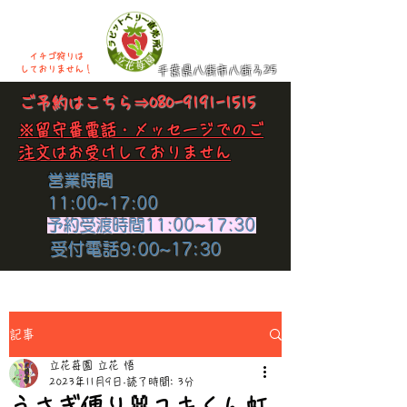
イチゴ狩りは
​しておりません！
千葉県八街市八街ろ25
​ご予約はこちら⇒
080-9191-1515
​※留守番電話・メッセージでのご
注文はお受けしておりません
​営業時間
11:00~17:00
​予約受渡時間11:00~17:30
​受付電話9:00~17:30
記事
立花苺園 立花 悟
2023年11月9日
読了時間: 3分
うさぎ便り🐰ユキくん虹