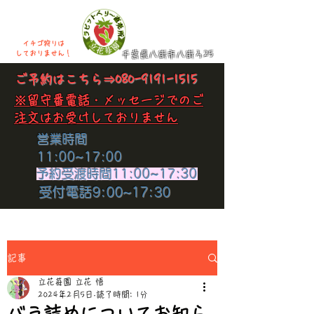
イチゴ狩りは
​しておりません！
千葉県八街市八街ろ25
​ご予約はこちら⇒
080-9191-1515
​※留守番電話・メッセージでのご
注文はお受けしておりません
​営業時間
11:00~17:00
​予約受渡時間11:00~17:30
​受付電話9:00~17:30
記事
立花苺園 立花 悟
2024年2月5日
読了時間: 1分
バラ詰めについてお知ら