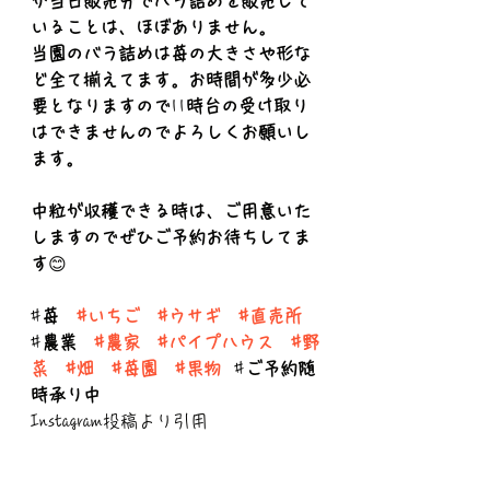
が当日販売分でバラ詰めを販売して
いることは、ほぼありません。
当園のバラ詰めは苺の大きさや形な
ど全て揃えてます。お時間が多少必
要となりますので
11
時台の受け取り
はできませんのでよろしくお願いし
ます。
中粒が収穫できる時は、ご用意いた
しますのでぜひご予約お待ちしてま
す
😊
#
苺　
#いちご
#ウサギ
#直売所
#
農業　
#農家
#パイプハウス
#野
菜
#畑
#苺園
#果物
  #
ご予約随
時承り中
Instagram投稿より引用