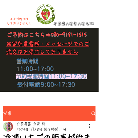
イチゴ狩りは
​しておりません！
千葉県八街市八街ろ25
​ご予約はこちら⇒
080-9191-1515
​※留守番電話・メッセージでのご
注文はお受けしておりません
​営業時間
11:00~17:00
​予約受渡時間11:00~17:30
​受付電話9:00~17:30
記事
立花苺園 立花 悟
2024年1月28日
読了時間: 1分
冷凍いちごの販売が始ま