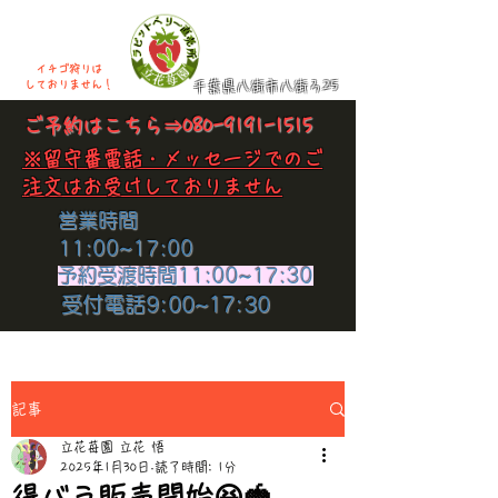
イチゴ狩りは
​しておりません！
千葉県八街市八街ろ25
​ご予約はこちら⇒
080-9191-1515
​※留守番電話・メッセージでのご
注文はお受けしておりません
​営業時間
11:00~17:00
​予約受渡時間11:00~17:30
​受付電話9:00~17:30
記事
立花苺園 立花 悟
2025年1月30日
読了時間: 1分
得バラ販売開始😆🍓