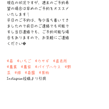
現在の状況ですが、週末のご予約希
望の場合は早めのご予約をオススメ
いたします！
平日のご予約は、多少落ち着いてき
ましたので前日のご連絡でも可能で
すし当日連絡でも、ご予約可能な場
合もありますので、お気軽にご連絡
ください🍓
#苺
#いちご
#ウサギ
#直売所
#農業
#農家
#パイプハウス
#野
菜
#畑
#苺園
#果物
Instagram投稿より引用