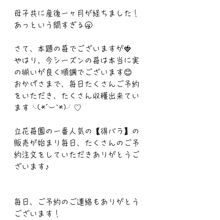
母子共に産後一ヶ月が経ちました！
あっという間すぎる🥱
さて、本題の苺でございますが🍓
やはり、今シーズンの苺は本当に実
の揃いが良く順調でございます😊
おかげさまで、毎日たくさんご予約
をいただき、たくさん収穫出来てい
ます╰(*´︶`*)╯♡
立花苺園の一番人気の【得バラ】の
販売が始まり毎日、たくさんのご予
約注文をしていただきありがとうご
ざいます♪
毎日、ご予約のご連絡もありがとう
ございます！