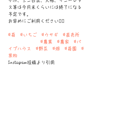
かぶ、ミニ白菜、大根、サニーレタ
ス等は今月末くらいには終了になる
予定です。
お早めにご利用ください🙇‍♀️
#苺
#いちご
#ウサギ
#直売所
#農業
#農家
#パ
イプハウス
#野菜
#畑
#苺園
#
果物
Instagram投稿より引用