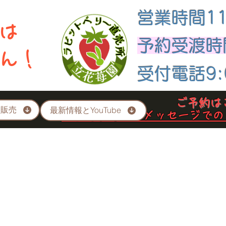
​営業時間11
は
​予約受渡時間
せん！
​受付電話9:
​ご予約はこ
ト販売
最新情報とYouTube
​※留守番電話・メッセージで