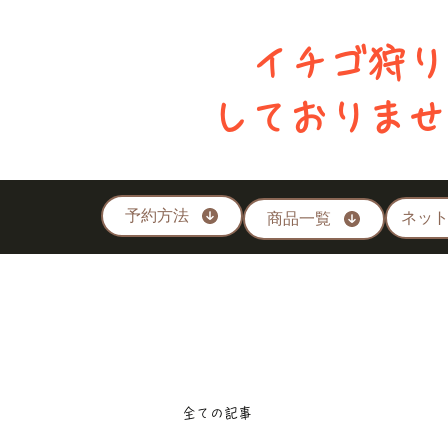
イチゴ狩り
​しておりま
予約方法
ネッ
商品一覧
全ての記事