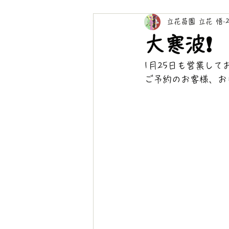
立花苺園 立花 悟
大寒波❗️
1月25日も営業してお
ご予約のお客様、お