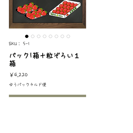
SKU： 5-1
パック1箱＋粒ぞろい１
箱
価
￥4,220
格
ゆうパックチルド便
在庫なし
定番商品のパックを2つ入りを1箱
贈答品の粒ぞろいの１箱
こちらのセット商品です♪