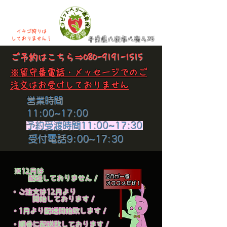
イチゴ狩りは
​しておりません！
千葉県八街市八街ろ25
​ご予約はこちら⇒
080-9191-1515
​※留守番電話・メッセージでのご
注文はお受けしておりません
​営業時間
11:00~17:00
​予約受渡時間11:00~17:30
​受付電話9:00~17:30